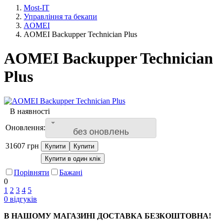
Most-IT
Управління та бекапи
AOMEI
AOMEI Backupper Technician Plus
AOMEI Backupper Technician
Plus
В наявності
Оновлення:
без оновлень
31607
грн
Купити
Купити
Купити в один клік
Порівняти
Бажані
0
1
2
3
4
5
0
відгуків
В
НАШОМУ
МАГАЗИНІ
ДОСТАВКА
БЕЗКОШТОВНА
!