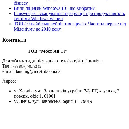
бізнесу
Види ліцензій Windows 10 - що вибрати?
Lansweeper - сканування інформації про продуктивність
системи Windows машин
ТОП-10 найбільш руйнівних вірусів. Частина перша: від
Міленіуму до 2010 року
Контакти
ТОВ "Мост Ай Ті"
Для зв'язку з адміністрацією телефонуйте / пишіть:
Тел.:
+38 (057) 782 82 12
e-mail: landing@most-it.com.ua
Адреса:
м. Харків, м-н. Захисників україни 7/8, БЦ «вулик», 3
поверх, офіс 1, 61001
м. Львів, вул. Заводська, офис 31, 79019