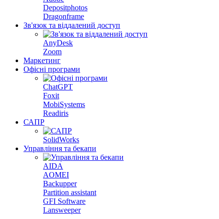
Depositphotos
Dragonframe
Зв'язок та віддалений доступ
AnyDesk
Zoom
Маркетинг
Офісні програми
ChatGPT
Foxit
MobiSystems
Readiris
САПР
SolidWorks
Управління та бекапи
AIDA
AOMEI
Backupper
Partition assistant
GFI Software
Lansweeper