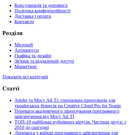
Консультація та допомога
Політика конфіденційності
Доставка і оплата
Контакти
Розділи
Microsoft
Антивіруси
Графіка та дизайн
Зв'язок та віддалений доступ
Маркетинг
Показати всі категорії
Статті
Adobe та Мост Ай Ті: спеціальна пропозиція для
українських бізнесів на Creative Cloud Pro for Teams
Переваги академічного ліцензування програмного
забезпечення від Мост Ай ТІ
ТОП-10 найбільш руйнівних вірусів. Частина друга: з
2010 до сьогодні
Допомога у виборі програмного забезпечення для