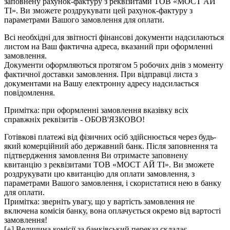
заповнену рахунок-фактуру з реквізитами ТОВ «МОСТ АЙ
ТІ». Ви зможете роздрукувати цей рахунок-фактуру з
параметрами Вашого замовлення для оплати.
Всі необхідні для звітності фінансові документи надсилаються
листом на Ваш фактична адреса, вказаний при оформленні
замовлення.
Документи оформляються протягом 5 робочих днів з моменту
фактичної доставки замовлення. При відправці листа з
документами на Вашу електронну адресу надсилається
повідомлення.
Примітка: при оформленні замовлення вказівку всіх
справжніх реквізитів - ОБОВ'ЯЗКОВО!
Готівкові платежі від фізичних осіб здійснюється через будь-
який комерційний або державний банк. Після заповнення та
підтвердження замовлення Ви отримаєте заповнену
квитанцію з реквізитами ТОВ «МОСТ АЙ ТІ». Ви зможете
роздрукувати цю квитанцію для оплати замовлення, з
параметрами Вашого замовлення, і скористатися нею в банку
для оплати.
Примітка: зверніть увагу, що у вартість замовлення не
включена комісія банку, вона оплачується окремо від вартості
замовлення!
[+] Величина комісії за банківський переказ складає