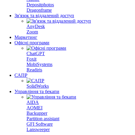
Depositphotos
Dragonframe
Зв'язок та віддалений доступ
AnyDesk
Zoom
Маркетинг
Офісні програми
ChatGPT
Foxit
MobiSystems
Readiris
САПР
SolidWorks
Управління та бекапи
AIDA
AOMEI
Backupper
Partition assistant
GFI Software
Lansweeper