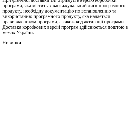
При фізичної доставки Ви отримуєте версію коробочки
програми, яка містить завантажувальний диск програмного
продукту, необхідну документацію по встановленню та
використанню програмного продукту, яка надається
правовласником програми, а також код активації програми.
Доставка коробкових версій програм здійснюється поштою в
межах України.
Новинки