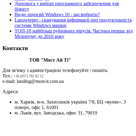
Допомога у виборі програмного забезпечення для
бізнесу
Види ліцензій Windows 10 - що вибрати?
Lansweeper - сканування інформації про продуктивність
системи Windows машин
ТОП-10 найбільш руйнівних вірусів. Частина перша: від
Міленіуму до 2010 року
Контакти
ТОВ "Мост Ай Ті"
Для зв'язку з адміністрацією телефонуйте / пишіть:
Тел.:
+38 (057) 782 82 12
e-mail: landing@most-it.com.ua
Адреса:
м. Харків, м-н. Захисників україни 7/8, БЦ «вулик», 3
поверх, офіс 1, 61001
м. Львів, вул. Заводська, офис 31, 79019