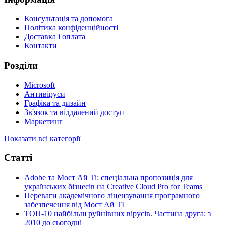
Консультація та допомога
Політика конфіденційності
Доставка і оплата
Контакти
Розділи
Microsoft
Антивіруси
Графіка та дизайн
Зв'язок та віддалений доступ
Маркетинг
Показати всі категорії
Статті
Adobe та Мост Ай Ті: спеціальна пропозиція для
українських бізнесів на Creative Cloud Pro for Teams
Переваги академічного ліцензування програмного
забезпечення від Мост Ай ТІ
ТОП-10 найбільш руйнівних вірусів. Частина друга: з
2010 до сьогодні