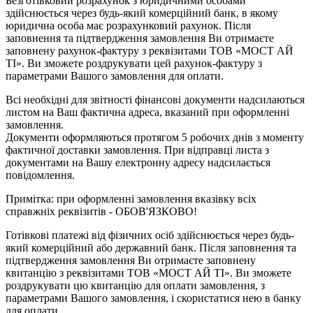
Безготівковий розрахунок з юридичними особами
здійснюється через будь-який комерційний банк, в якому
юридична особа має розрахунковий рахунок. Після
заповнення та підтвердження замовлення Ви отримаєте
заповнену рахунок-фактуру з реквізитами ТОВ «МОСТ АЙ
ТІ». Ви зможете роздрукувати цей рахунок-фактуру з
параметрами Вашого замовлення для оплати.
Всі необхідні для звітності фінансові документи надсилаються
листом на Ваш фактична адреса, вказаний при оформленні
замовлення.
Документи оформляються протягом 5 робочих днів з моменту
фактичної доставки замовлення. При відправці листа з
документами на Вашу електронну адресу надсилається
повідомлення.
Примітка: при оформленні замовлення вказівку всіх
справжніх реквізитів - ОБОВ'ЯЗКОВО!
Готівкові платежі від фізичних осіб здійснюється через будь-
який комерційний або державний банк. Після заповнення та
підтвердження замовлення Ви отримаєте заповнену
квитанцію з реквізитами ТОВ «МОСТ АЙ ТІ». Ви зможете
роздрукувати цю квитанцію для оплати замовлення, з
параметрами Вашого замовлення, і скористатися нею в банку
для оплати.