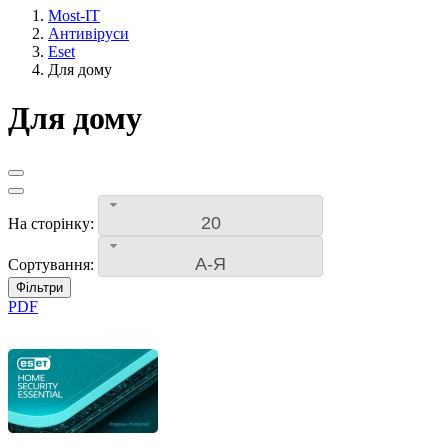
Most-IT
Антивіруси
Eset
Для дому
Для дому
20
На сторінку:
А-Я
Сортування:
Фільтри
PDF