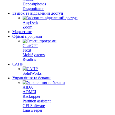
Depositphotos
Dragonframe
Зв'язок та віддалений доступ
AnyDesk
Zoom
Маркетинг
Офісні програми
ChatGPT
Foxit
MobiSystems
Readiris
САПР
SolidWorks
Управління та бекапи
AIDA
AOMEI
Backupper
Partition assistant
GFI Software
Lansweeper