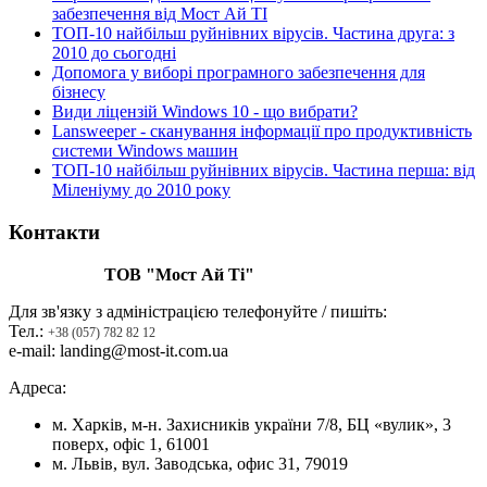
забезпечення від Мост Ай ТІ
ТОП-10 найбільш руйнівних вірусів. Частина друга: з
2010 до сьогодні
Допомога у виборі програмного забезпечення для
бізнесу
Види ліцензій Windows 10 - що вибрати?
Lansweeper - сканування інформації про продуктивність
системи Windows машин
ТОП-10 найбільш руйнівних вірусів. Частина перша: від
Міленіуму до 2010 року
Контакти
ТОВ "Мост Ай Ті"
Для зв'язку з адміністрацією телефонуйте / пишіть:
Тел.:
+38 (057) 782 82 12
e-mail: landing@most-it.com.ua
Адреса:
м. Харків, м-н. Захисників україни 7/8, БЦ «вулик», 3
поверх, офіс 1, 61001
м. Львів, вул. Заводська, офис 31, 79019