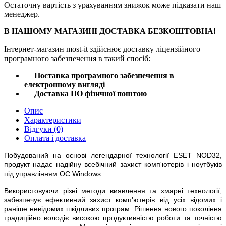
Остаточну вартість з урахуванням знижок може підказати наш
менеджер.
В
НАШОМУ
МАГАЗИНІ
ДОСТАВКА
БЕЗКОШТОВНА
!
Інтернет
-
магазин
most
-
it
здійснює
доставку
ліцензійного
програмного
забезпечення
в такий спосіб
:
Поставка
програмного
забезпечення
в
електронному
вигляді
Доставка
ПО
фізичної
поштою
Опис
Характеристики
Відгуки
(0)
Оплата і доставка
Побудований на основі легендарної технології ESET NOD32,
продукт надає надійну всебічний захист комп'ютерів і ноутбуків
під управлінням ОС Windows.
Використовуючи різні методи виявлення та хмарні технології,
забезпечує ефективний захист комп'ютерів від усіх відомих і
раніше невідомих шкідливих програм. Рішення нового покоління
традиційно володіє високою продуктивністю роботи та точністю