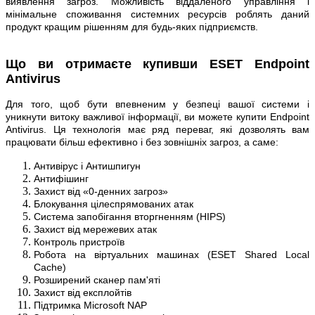
виявлення загроз. Можливість віддаленого управління і
мінімальне споживання системних ресурсів роблять даний
продукт кращим рішенням для будь-яких підприємств.
Що ви отримаєте купивши ESET Endpoint
Antivirus
Для того, щоб бути впевненим у безпеці вашої системи і
уникнути витоку важливої інформації, ви можете купити Endpoint
Antivirus. Ця технологія має ряд переваг, які дозволять вам
працювати більш ефективно і без зовнішніх загроз, а саме:
Антивірус і Антишпигун
Антифішинг
Захист від «0-денних загроз»
Блокування цілеспрямованих атак
Система запобігання вторгненням (HIPS)
Захист від мережевих атак
Контроль пристроїв
Робота на віртуальних машинах (ESET Shared Local
Cache)
Розширений сканер пам'яті
Захист від експлойтів
Підтримка Microsoft NAP