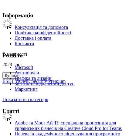
Інформація
Консультація та допомога
Політика конфіденційності
Доставка і оплата
Контакти
В наявності
Розділи
2029
грн
Microsoft
Антивіруси
Купити
Графіка та дизайн
ESET HOME Security Premium
Зв'язок та віддалений доступ
Маркетинг
Показати всі категорії
Статті
Adobe та Мост Ай Ті: спеціальна пропозиція для
українських бізнесів на Creative Cloud Pro for Teams
Переваги академічного ліцензування програмного