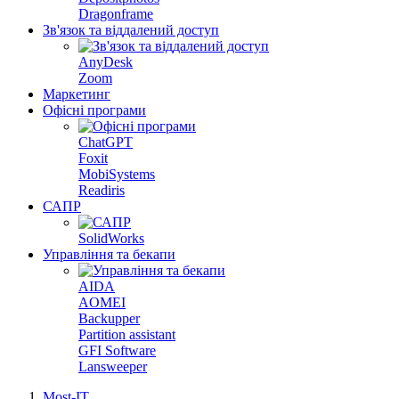
Dragonframe
Зв'язок та віддалений доступ
AnyDesk
Zoom
Маркетинг
Офісні програми
ChatGPT
Foxit
MobiSystems
Readiris
САПР
SolidWorks
Управління та бекапи
AIDA
AOMEI
Backupper
Partition assistant
GFI Software
Lansweeper
Most-IT