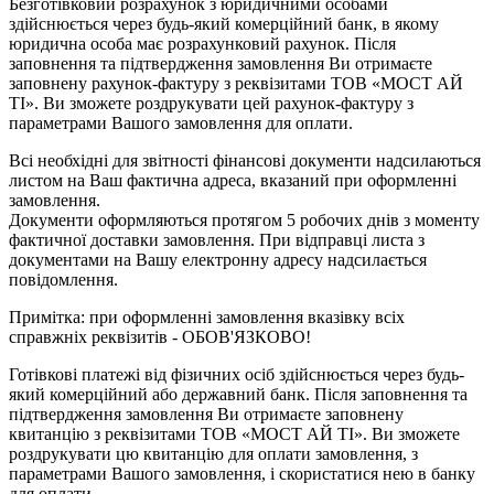
Безготівковий розрахунок з юридичними особами
здійснюється через будь-який комерційний банк, в якому
юридична особа має розрахунковий рахунок. Після
заповнення та підтвердження замовлення Ви отримаєте
заповнену рахунок-фактуру з реквізитами ТОВ «МОСТ АЙ
ТІ». Ви зможете роздрукувати цей рахунок-фактуру з
параметрами Вашого замовлення для оплати.
Всі необхідні для звітності фінансові документи надсилаються
листом на Ваш фактична адреса, вказаний при оформленні
замовлення.
Документи оформляються протягом 5 робочих днів з моменту
фактичної доставки замовлення. При відправці листа з
документами на Вашу електронну адресу надсилається
повідомлення.
Примітка: при оформленні замовлення вказівку всіх
справжніх реквізитів - ОБОВ'ЯЗКОВО!
Готівкові платежі від фізичних осіб здійснюється через будь-
який комерційний або державний банк. Після заповнення та
підтвердження замовлення Ви отримаєте заповнену
квитанцію з реквізитами ТОВ «МОСТ АЙ ТІ». Ви зможете
роздрукувати цю квитанцію для оплати замовлення, з
параметрами Вашого замовлення, і скористатися нею в банку
для оплати.