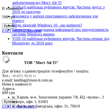
забезпечення від Мост Ай ТІ
ТОП-10 найбільш руйнівних вірусів. Частина друга: з
В наявності
2010 до сьогодні
Допомога у виборі програмного забезпечення для
598
грн
бізнесу
Види ліцензій Windows 10 - що вибрати?
Купити
Lansweeper - сканування інформації про продуктивність
ESET NOD32 Antivirus
системи Windows машин
ТОП-10 найбільш руйнівних вірусів. Частина перша: від
Міленіуму до 2010 року
Контакти
ТОВ "Мост Ай Ті"
Для зв'язку з адміністрацією телефонуйте / пишіть:
Тел.:
+38 (057) 782 82 12
e-mail: landing@most-it.com.ua
Нема в наявності
Адреса:
609
грн
м. Харків, м-н. Захисників україни 7/8, БЦ «вулик», 3
поверх, офіс 1, 61001
Купити
м. Львів, вул. Заводська, офис 31, 79019
ESET Cyber Security