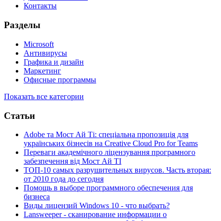
Контакты
Разделы
Microsoft
Антивирусы
Графика и дизайн
Маркетинг
Офисные программы
Показать все категории
Статьи
Adobe та Мост Ай Ті: спеціальна пропозиція для
українських бізнесів на Creative Cloud Pro for Teams
Переваги академічного ліцензування програмного
забезпечення від Мост Ай ТІ
ТОП-10 самых разрушительных вирусов. Часть вторая:
от 2010 года до сегодня
Помощь в выборе программного обеспечения для
бизнеса
Виды лицензий Windows 10 - что выбрать?
Lansweeper - cканирование информации о