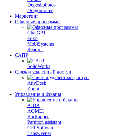
Depositphotos
Dragonframe
Маркетинг
Офисные программы
ChatGPT
Foxit
MobiSystems
Readiris
САПР
SolidWorks
Связь и удаленный доступ
AnyDesk
Zoom
Управление и бэкапы
AIDA
AOMEI
Backupper
Partition assistant
GFI Software
Lansweeper