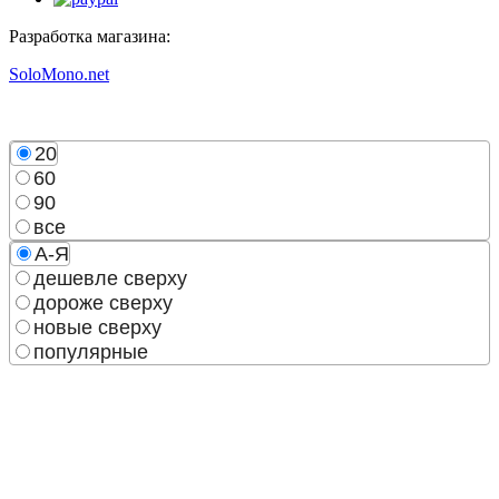
Разработка магазина:
SoloMono.net
20
60
90
все
А-Я
дешевле сверху
дороже сверху
новые сверху
популярные