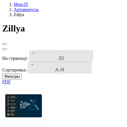
Most-IT
Антивирусы
Zillya
Zillya
20
На страницу:
А-Я
Сортировка:
Фильтры
PDF