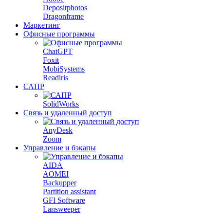
Depositphotos
Dragonframe
Маркетинг
Офисные программы
ChatGPT
Foxit
MobiSystems
Readiris
САПР
SolidWorks
Связь и удаленный доступ
AnyDesk
Zoom
Управление и бэкапы
AIDA
AOMEI
Backupper
Partition assistant
GFI Software
Lansweeper