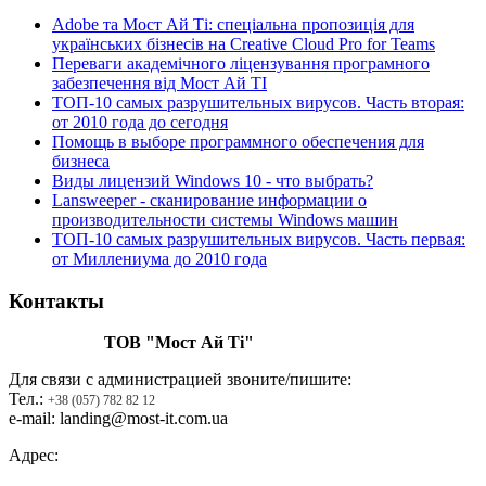
Adobe та Мост Ай Ті: спеціальна пропозиція для
українських бізнесів на Creative Cloud Pro for Teams
Переваги академічного ліцензування програмного
забезпечення від Мост Ай ТІ
ТОП-10 самых разрушительных вирусов. Часть вторая:
от 2010 года до сегодня
Помощь в выборе программного обеспечения для
бизнеса
Виды лицензий Windows 10 - что выбрать?
Lansweeper - cканирование информации о
производительности системы Windows машин
ТОП-10 самых разрушительных вирусов. Часть первая:
от Миллениума до 2010 года
Контакты
ТОВ "Мост Ай Ті"
Для связи с администрацией звоните/пишите:
Тел.:
+38 (057) 782 82 12
e-mail: landing@most-it.com.ua
Адрес: