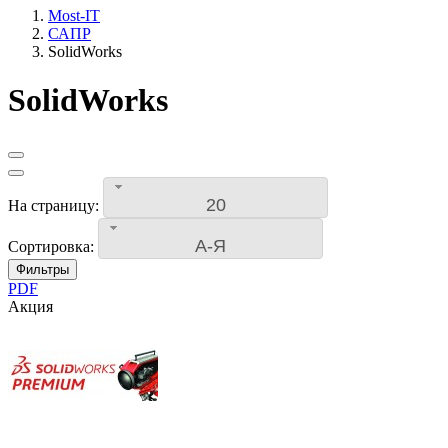
Most-IT
САПР
SolidWorks
SolidWorks
20
На страницу:
А-Я
Сортировка:
Фильтры
PDF
Акция