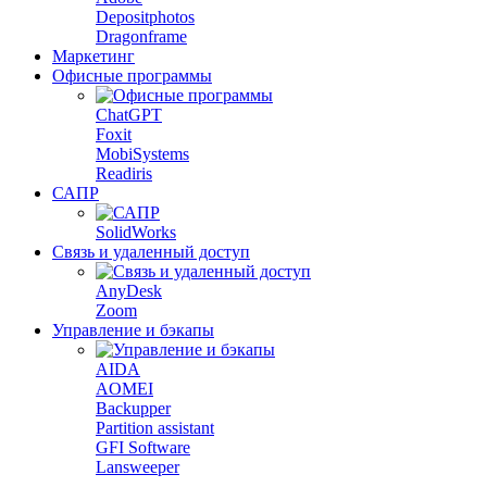
Depositphotos
Dragonframe
Маркетинг
Офисные программы
ChatGPT
Foxit
MobiSystems
Readiris
САПР
SolidWorks
Связь и удаленный доступ
AnyDesk
Zoom
Управление и бэкапы
AIDA
AOMEI
Backupper
Partition assistant
GFI Software
Lansweeper