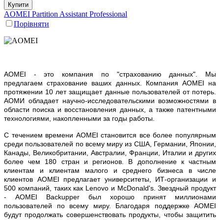
Купити
AOMEI Partition Assistant Professional
Порівняти
AOMEI - это компания по "страхованию данных". Мы
предлагаем страхование ваших данных. Компания AOMEI на
протяжении 10 лет защищает данные пользователей от потерь.
АОМИ обладает научно-исследовательскими возможностями в
области поиска и восстановления данных, а также патентными
технологиями, накопленными за годы работы.
С течением времени AOMEI становится все более популярным
среди пользователей по всему миру из США, Германии, Японии,
Канады, Великобритании, Австралии, Франции, Италии и других
более чем 180 стран и регионов. В дополнение к частным
клиентам и клиентам малого и среднего бизнеса в числе
клиентов AOMEI предлагает университеты, ИТ-организации и
500 компаний, таких как Lenovo и McDonald's. Звездный продукт
- AOMEI Backupper был хорошо принят миллионами
пользователей по всему миру. Благодаря поддержке AOMEI
будут продолжать совершенствовать продукты, чтобы защитить