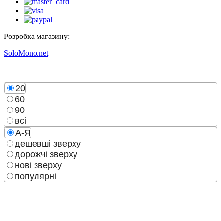
Розробка магазину:
SoloMono.net
20
60
90
всі
А-Я
дешевші зверху
дорожчі зверху
нові зверху
популярні