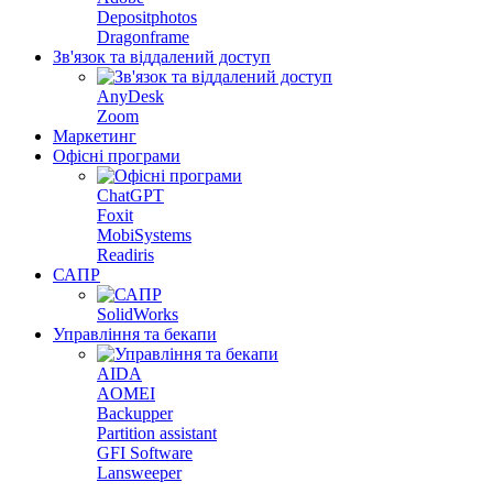
Depositphotos
Dragonframe
Зв'язок та віддалений доступ
AnyDesk
Zoom
Маркетинг
Офісні програми
ChatGPT
Foxit
MobiSystems
Readiris
САПР
SolidWorks
Управління та бекапи
AIDA
AOMEI
Backupper
Partition assistant
GFI Software
Lansweeper