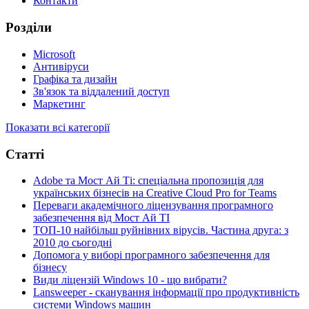
Контакти
Розділи
Microsoft
Антивіруси
Графіка та дизайн
Зв'язок та віддалений доступ
Маркетинг
Показати всі категорії
Статті
Adobe та Мост Ай Ті: спеціальна пропозиція для
українських бізнесів на Creative Cloud Pro for Teams
Переваги академічного ліцензування програмного
забезпечення від Мост Ай ТІ
ТОП-10 найбільш руйнівних вірусів. Частина друга: з
2010 до сьогодні
Допомога у виборі програмного забезпечення для
бізнесу
Види ліцензій Windows 10 - що вибрати?
Lansweeper - сканування інформації про продуктивність
системи Windows машин