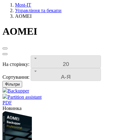
Most-IT
Управління та бекапи
AOMEI
AOMEI
20
На сторінку:
А-Я
Сортування:
Фільтри
Backupper
Partition assistant
PDF
Новинка