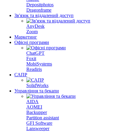
Depositphotos
Dragonframe
Зв'язок та віддалений доступ
AnyDesk
Zoom
Маркетинг
Офісні програми
ChatGPT
Foxit
MobiSystems
Readiris
САПР
SolidWorks
Управління та бекапи
AIDA
AOMEI
Backupper
Partition assistant
GFI Software
Lansweeper