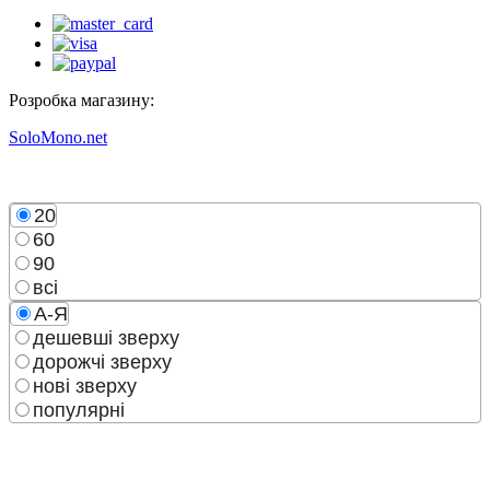
Розробка магазину:
SoloMono.net
20
60
90
всі
А-Я
дешевші зверху
дорожчі зверху
нові зверху
популярні