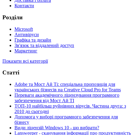
Доставка і оплата
Контакти
Розділи
Microsoft
Антивіруси
Графіка та дизайн
Зв'язок та віддалений доступ
Маркетинг
Показати всі категорії
Статті
Adobe та Мост Ай Ті: спеціальна пропозиція для
українських бізнесів на Creative Cloud Pro for Teams
Переваги академічного ліцензування програмного
забезпечення від Мост Ай ТІ
ТОП-10 найбільш руйнівних вірусів. Частина друга: з
2010 до сьогодні
Допомога у виборі програмного забезпечення для
бізнесу
Види ліцензій Windows 10 - що вибрати?
Lansweeper - сканування інформації про продуктивність