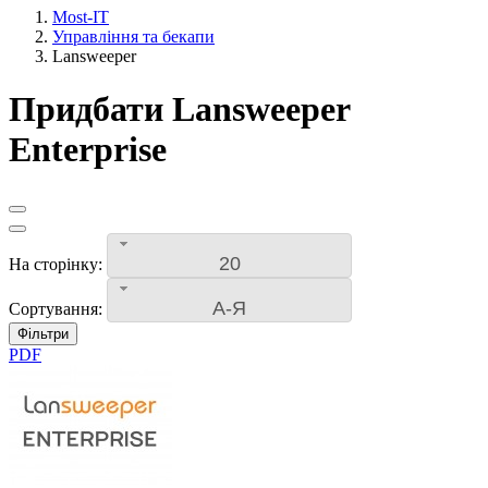
Most-IT
Управління та бекапи
Lansweeper
Придбати Lansweeper
Enterprise
20
На сторінку:
А-Я
Сортування:
Фільтри
PDF