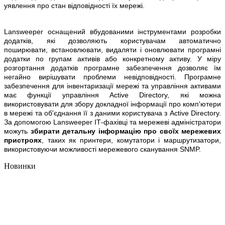
уявлення про стан відповідності їх мережі.
Lansweeper оснащений вбудованими інструментами розробки
додатків, які дозволяють користувачам автоматично
поширювати, встановлювати, видаляти і оновлювати програмні
додатки по групам активів або конкретному активу. У міру
розгортання додатків програмне забезпечення дозволяє їм
негайно вирішувати проблеми невідповідності. Програмне
забезпечення для інвентаризації мережі та управління активами
має функції управління Active Directory, які можна
використовувати для збору докладної інформації про комп'ютери
в мережі та об'єднання її з даними користувача з Active Directory.
За допомогою Lansweeper ІТ-фахівці та мережеві адміністратори
можуть
збирати детальну інформацію про своїх мережевих
пристроях
, таких як принтери, комутатори і маршрутизатори,
використовуючи можливості мережевого сканування SNMP.
Новинки