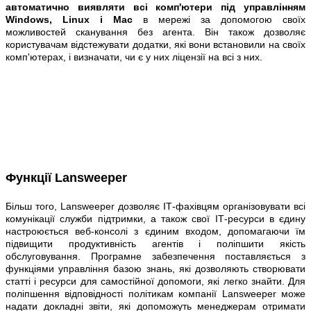
автоматично виявляти всі комп'ютери під управлінням
Windows, Linux і Mac
в мережі за допомогою своїх
можливостей сканування без агента. Він також дозволяє
користувачам відстежувати додатки, які вони встановили на своїх
комп'ютерах, і визначати, чи є у них ліцензії на всі з них.
Функції Lansweeper
Більш того, Lansweeper дозволяє ІТ-фахівцям організовувати всі
комунікації служби підтримки, а також свої ІТ-ресурси в єдину
настроюється веб-консолі з єдиним входом, допомагаючи їм
підвищити продуктивність агентів і поліпшити якість
обслуговування. Програмне забезпечення поставляється з
функціями управління базою знань, які дозволяють створювати
статті і ресурси для самостійної допомоги, які легко знайти. Для
поліпшення відповідності політикам компанії Lansweeper може
надати докладні звіти, які допоможуть менеджерам отримати