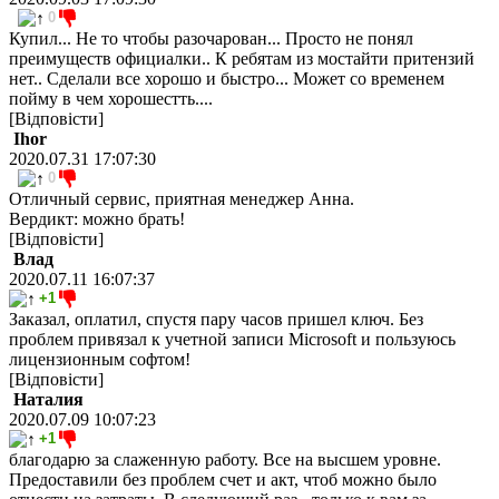
0
Купил... Не то чтобы разочарован... Просто не понял
преимуществ официалки.. К ребятам из мостайти притензий
нет.. Сделали все хорошо и быстро... Может со временем
пойму в чем хорошестть....
[Відповісти]
Ihor
2020.07.31 17:07:30
0
Отличный сервис, приятная менеджер Анна.
Вердикт: можно брать!
[Відповісти]
Влад
2020.07.11 16:07:37
+1
Заказал, оплатил, спустя пару часов пришел ключ. Без
проблем привязал к учетной записи Microsoft и пользуюсь
лицензионным софтом!
[Відповісти]
Наталия
2020.07.09 10:07:23
+1
благодарю за слаженную работу. Все на высшем уровне.
Предоставили без проблем счет и акт, чтоб можно было