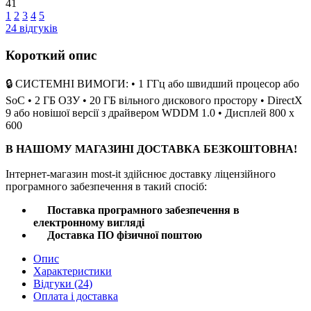
41
1
2
3
4
5
24
відгуків
Короткий опис
🔒 СИСТЕМНІ ВИМОГИ: • 1 ГГц або швидший процесор або
SoC • 2 ГБ ОЗУ • 20 ГБ вільного дискового простору • DirectX
9 або новішої версії з драйвером WDDM 1.0 • Дисплей 800 x
600
В
НАШОМУ
МАГАЗИНІ
ДОСТАВКА
БЕЗКОШТОВНА
!
Інтернет
-
магазин
most
-
it
здійснює
доставку
ліцензійного
програмного
забезпечення
в такий спосіб
:
Поставка
програмного
забезпечення
в
електронному
вигляді
Доставка
ПО
фізичної
поштою
Опис
Характеристики
Відгуки
(24)
Оплата і доставка