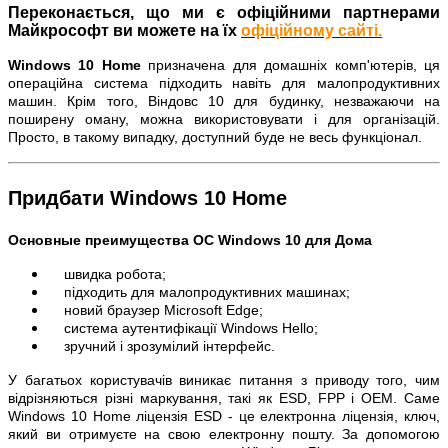
Переконається, що ми є офіційними партнерами
Майкрософт ви можете на їх
офіційному сайті.
Windows 10 Home
призначена для домашніх комп'ютерів, ця
операційна система підходить навіть для малопродуктивних
машин. Крім того, Віндовс 10 для будинку, незважаючи на
поширену оману, можна використовувати і для організацій.
Просто, в такому випадку, доступний буде не весь функціонал.
Придбати Windows 10 Home
Основные преимущества ОС
Windows
10 для Дома
швидка робота;
підходить для малопродуктивних машинах;
новий браузер Microsoft Edge;
система аутентифікації Windows Hello;
зручний і зрозумілий інтерфейс.
У багатьох користувачів виникає питання з приводу того, чим
відрізняються різні маркування, такі як ESD, FPP і OEM. Саме
Windows 10 Home ліцензія ESD - це електронна ліцензія, ключ,
який ви отримуєте на свою електронну пошту. За допомогою