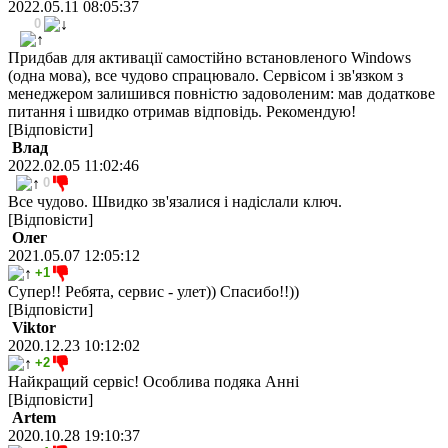
2022.05.11 08:05:37
0
Придбав для активації самостійно встановленого Windows
(одна мова), все чудово спрацювало. Сервісом і зв'язком з
менеджером залишився повністю задоволеним: мав додаткове
питання і швидко отримав відповідь. Рекомендую!
[Відповісти]
Влад
2022.02.05 11:02:46
0
Все чудово. Швидко зв'язалися і надіслали ключ.
[Відповісти]
Олег
2021.05.07 12:05:12
+1
Супер!! Ребята, сервис - улет)) Спасибо!!))
[Відповісти]
Viktor
2020.12.23 10:12:02
+2
Найкращий сервіс! Особлива подяка Анні
[Відповісти]
Artem
2020.10.28 19:10:37