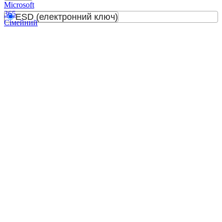
Microsoft
365
ESD (електронний ключ)
Сімейний