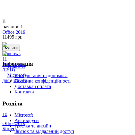
В
наявності
11495
грн
Купити
Windows
11
Інформація
Professional
(ESD)
Консультація та допомога
Політика конфіденційності
Доставка і оплата
Контакти
Розділи
Microsoft
Антивіруси
Графіка та дизайн
Зв'язок та віддалений доступ