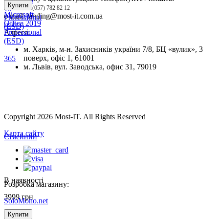
Купити
Тел.:
+38 (057) 782 82 12
10
Microsoft
e-mail: landing@most-it.com.ua
Professional
Office 2019
(ESD)
Professional
Адреса:
(ESD)
м. Харків, м-н. Захисників україни 7/8, БЦ «вулик», 3
поверх, офіс 1, 61001
м. Львів, вул. Заводська, офис 31, 79019
Copyright 2026 Most-IT. All Rights Reserved
Карта сайту
В наявності
Розробка магазину:
3999
грн
SoloMono.net
Купити