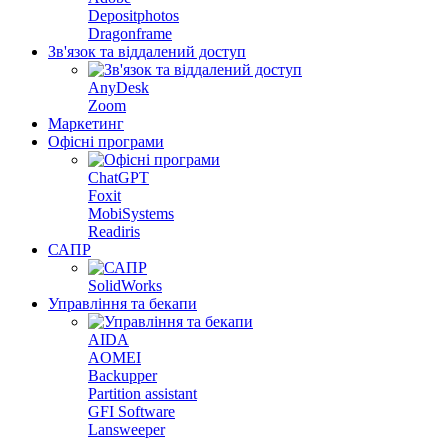
Depositphotos
Dragonframe
Зв'язок та віддалений доступ
AnyDesk
Zoom
Маркетинг
Офісні програми
ChatGPT
Foxit
MobiSystems
Readiris
САПР
SolidWorks
Управління та бекапи
AIDA
AOMEI
Backupper
Partition assistant
GFI Software
Lansweeper