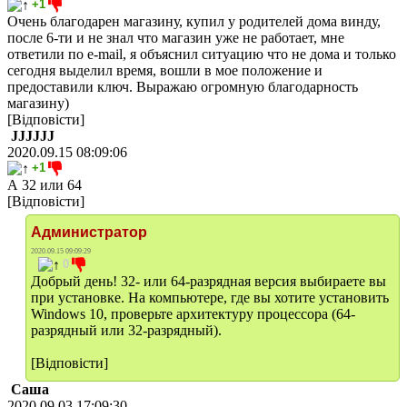
+1
Очень благодарен магазину, купил у родителей дома винду,
после 6-ти и не знал что магазин уже не работает, мне
ответили по e-mail, я объяснил ситуацию что не дома и только
сегодня выделил время, вошли в мое положение и
предоставили ключ. Выражаю огромную благодарность
магазину)
[Відповісти]
JJJJJJ
2020.09.15 08:09:06
+1
А 32 или 64
[Відповісти]
Администратор
2020.09.15 09:09:29
0
Добрый день! 32- или 64-разрядная версия выбираете вы
при установке. На компьютере, где вы хотите установить
Windows 10, проверьте архитектуру процессора (64-
разрядный или 32-разрядный).
[Відповісти]
Саша
2020.09.03 17:09:30