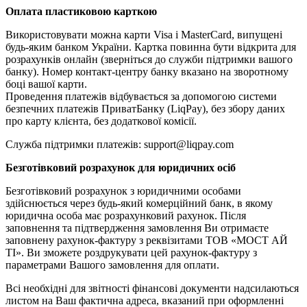
Оплата пластиковою карткою
Використовувати можна карти Visa і MasterCard, випущені
будь-яким банком України. Картка повинна бути відкрита для
розрахунків онлайн (зверніться до служби підтримки вашого
банку). Номер контакт-центру банку вказано на зворотному
боці вашої карти.
Проведення платежів відбувається за допомогою системи
безпечних платежів ПриватБанку (LiqPay), без збору даних
про карту клієнта, без додаткової комісії.
Служба підтримки платежів: support@liqpay.com
Безготівковий розрахунок для юридичних осіб
Безготівковий розрахунок з юридичними особами
здійснюється через будь-який комерційний банк, в якому
юридична особа має розрахунковий рахунок. Після
заповнення та підтвердження замовлення Ви отримаєте
заповнену рахунок-фактуру з реквізитами ТОВ «МОСТ АЙ
ТІ». Ви зможете роздрукувати цей рахунок-фактуру з
параметрами Вашого замовлення для оплати.
Всі необхідні для звітності фінансові документи надсилаються
листом на Ваш фактична адреса, вказаний при оформленні