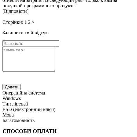
отнести на затраты. В следующий раз - только к вам за
покупкой программного продукта
[Відповісти]
Сторінки:
1
2
>
Залишити свій відгук
Операційна система
Windows
Тип ліцензії
ESD (електронний ключ)
Мова
Багатомовність
СПОСОБИ ОПЛАТИ