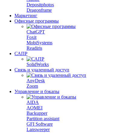
Depositphotos
Dragonframe
Маркетинг
Офисные программы
ChatGPT
Foxit
MobiSystems
Readiris
САПР
SolidWorks
Связь и удаленный доступ
AnyDesk
Zoom
Управление и бэкапы
AIDA
AOMEI
Backupper
Partition assistant
GFI Software
Lansweeper