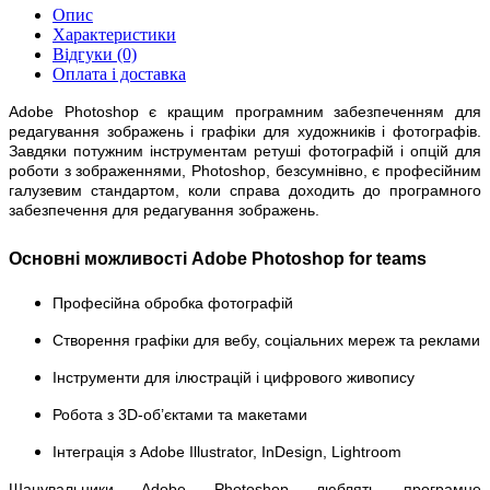
Опис
Характеристики
Відгуки
(0)
Оплата і доставка
Adobe Photoshop є кращим програмним забезпеченням для
редагування зображень і графіки для художників і фотографів.
Завдяки потужним інструментам ретуші фотографій і опцій для
роботи з зображеннями, Photoshop, безсумнівно, є професійним
галузевим стандартом, коли справа доходить до програмного
забезпечення для редагування зображень.
Основні можливості Adobe Photoshop for teams
Професійна обробка фотографій
Створення графіки для вебу, соціальних мереж та реклами
Інструменти для ілюстрацій і цифрового живопису
Робота з 3D-об’єктами та макетами
Інтеграція з Adobe Illustrator, InDesign, Lightroom
Шанувальники Adobe Photoshop люблять програмне