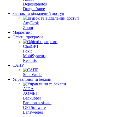
Depositphotos
Dragonframe
Зв'язок та віддалений доступ
AnyDesk
Zoom
Маркетинг
Офісні програми
ChatGPT
Foxit
MobiSystems
Readiris
САПР
SolidWorks
Управління та бекапи
AIDA
AOMEI
Backupper
Partition assistant
GFI Software
Lansweeper