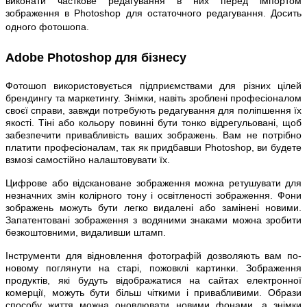
виконати часткове редагування в них перед імпортом
зображення в Photoshop для остаточного редагування. Досить
одного фотошопа.
Adobe Photoshop для бізнесу
Фотошоп використовується підприємствами для різних цілей
брендингу та маркетингу. Знімки, навіть зроблені професіоналом
своєї справи, завжди потребують редагування для поліпшення їх
якості. Тіні або кольору повинні бути тонко відрегульовані, щоб
забезпечити привабливість ваших зображень. Вам не потрібно
платити професіоналам, так як придбавши Photoshop, ви будете
взмозі самостійно налаштовувати їх.
Цифрове або відскановане зображення можна ретушувати для
незначних змін колірного тону і освітленості зображення. Фони
зображень можуть бути легко видалені або замінені новими.
Запатентовані зображення з водяними знаками можна зробити
безкоштовними, видаливши штамп.
Інструменти для відновлення фотографій дозволяють вам по-
новому поглянути на старі, пожовклі картинки. Зображення
продуктів, які будуть відображатися на сайтах електронної
комерції, можуть бути більш чіткими і привабливими. Образи
способу життя можна оновлювати новими фонами, а знімки