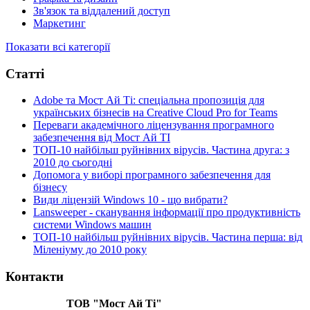
Зв'язок та віддалений доступ
Маркетинг
Показати всі категорії
Статті
Adobe та Мост Ай Ті: спеціальна пропозиція для
українських бізнесів на Creative Cloud Pro for Teams
Переваги академічного ліцензування програмного
забезпечення від Мост Ай ТІ
ТОП-10 найбільш руйнівних вірусів. Частина друга: з
2010 до сьогодні
Допомога у виборі програмного забезпечення для
бізнесу
Види ліцензій Windows 10 - що вибрати?
Lansweeper - сканування інформації про продуктивність
системи Windows машин
ТОП-10 найбільш руйнівних вірусів. Частина перша: від
Міленіуму до 2010 року
Контакти
ТОВ "Мост Ай Ті"