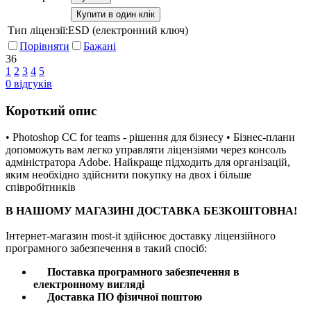
Купити в один клік
Тип ліцензії:
ESD (електронний ключ)
Порівняти
Бажані
36
1
2
3
4
5
0
відгуків
Короткий опис
• Photoshop CC for teams - рішення для бізнесу • Бізнес-плани
допоможуть вам легко управляти ліцензіями через консоль
адміністратора Adobe. Найкраще підходить для організацій,
яким необхідно здійснити покупку на двох і більше
співробітників
В
НАШОМУ
МАГАЗИНІ
ДОСТАВКА
БЕЗКОШТОВНА
!
Інтернет
-
магазин
most
-
it
здійснює
доставку
ліцензійного
програмного
забезпечення
в такий спосіб
:
Поставка
програмного
забезпечення
в
електронному
вигляді
Доставка
ПО
фізичної
поштою