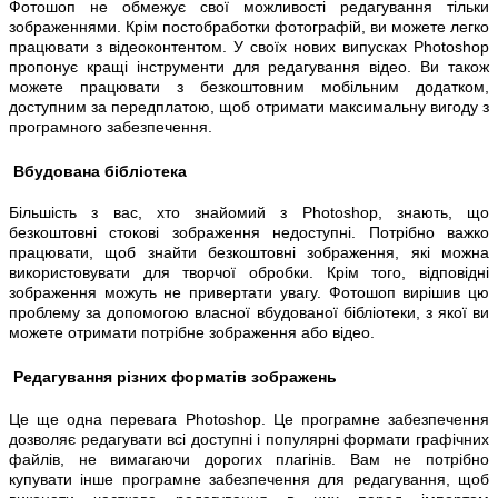
Фотошоп не обмежує свої можливості редагування тільки
зображеннями. Крім постобработки фотографій, ви можете легко
працювати з відеоконтентом. У своїх нових випусках Photoshop
пропонує кращі інструменти для редагування відео. Ви також
можете працювати з безкоштовним мобільним додатком,
доступним за передплатою, щоб отримати максимальну вигоду з
програмного забезпечення.
Вбудована бібліотека
Більшість з вас, хто знайомий з Photoshop, знають, що
безкоштовні стокові зображення недоступні. Потрібно важко
працювати, щоб знайти безкоштовні зображення, які можна
використовувати для творчої обробки. Крім того, відповідні
зображення можуть не привертати увагу. Фотошоп вирішив цю
проблему за допомогою власної вбудованої бібліотеки, з якої ви
можете отримати потрібне зображення або відео.
Редагування різних форматів зображень
Це ще одна перевага Photoshop. Це програмне забезпечення
дозволяє редагувати всі доступні і популярні формати графічних
файлів, не вимагаючи дорогих плагінів. Вам не потрібно
купувати інше програмне забезпечення для редагування, щоб