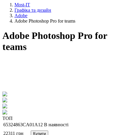
Most-IT
Графіка та дизайн
Adobe
Adobe Photoshop Pro for teams
Adobe Photoshop Pro for
teams
ТОП
65324863CA01A12
В наявності
22311
грн
Купити