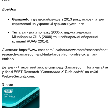
Довідка
Gamaredon
діє щонайменше з 2013 року, основні атаки
спрямовані на українські державні установи.
Turla
активна з початку 2000-х, відома зламами
Міноборони США (2008) та швейцарської оборонної
компанії RUAG (2014).
Джерело:
https://www.eset.com/us/about/newsroom/research/eset-
research-gamaredon-and-turla-target-high-profile-ukrainian-
entities/
Детальний технічний аналіз співпраці Gamaredon і Turla читайте
у блозі ESET Research
“Gamaredon X Turla collab”
на сайті
WeLiveSecurity.com.
З теми