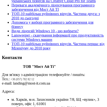
українських бізнесів на Creative Cloud Pro for Teams
Переваги академічного ліцензування програмного
забезпечення від Мост Ай ТІ
ТОП-10 найбільш руйнівних вірусів. Частина друга: з
2010 до сьогодні
Допомога у виборі програмного забезпечення для
бізнесу
Види ліцензій Windows 10 - що вибрати?
Lansweeper - сканування інформації про продуктивність
системи Windows машин
ТОП-10 найбільш руйнівних вірусів. Частина перша: від
Міленіуму до 2010 року
Контакти
ТОВ "Мост Ай Ті"
Для зв'язку з адміністрацією телефонуйте / пишіть:
Тел.:
+38 (057) 782 82 12
e-mail: landing@most-it.com.ua
Адреса:
м. Харків, м-н. Захисників україни 7/8, БЦ «вулик», 3
поверх, офіс 1, 61001