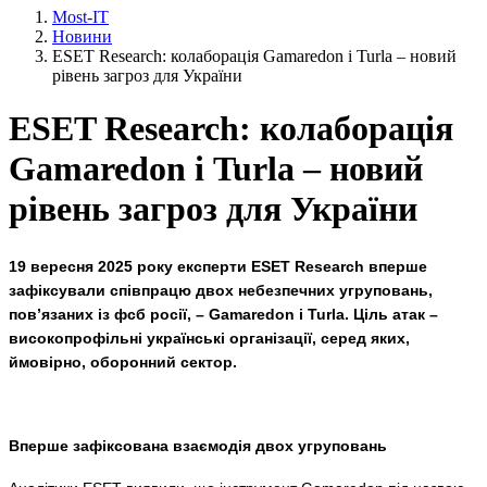
Most-IT
Новини
ESET Research: колаборація Gamaredon і Turla – новий
рівень загроз для України
ESET Research: колаборація
Gamaredon і Turla – новий
рівень загроз для України
19 вересня 2025 року
експерти ESET Research вперше
зафіксували співпрацю двох небезпечних угруповань,
пов’язаних із фсб росії, – Gamaredon і Turla. Ціль атак –
високопрофільні українські організації, серед яких,
ймовірно, оборонний сектор.
Вперше зафіксована взаємодія двох угруповань