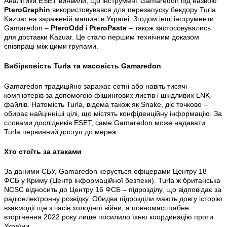
Аналітики ESET виявили, що інструмент Gamaredon під назвою
PteroGraphin
використовувався для перезапуску бекдору Turla
Kazuar на зараженій машині в Україні. Згодом інші інструменти
Gamaredon –
PteroOdd
і
PteroPaste
– також застосовувались
для доставки Kazuar. Це стало першим технічним доказом
співпраці між цими групами.
Вибірковість Turla та масовість Gamaredon
Gamaredon традиційно заражає сотні або навіть тисячі
комп’ютерів за допомогою фішингових листів і шкідливих LNK-
файлів. Натомість Turla, відома також як Snake, діє точково –
обирає найцінніші цілі, що містять конфіденційну інформацію. За
словами дослідників ESET, саме Gamaredon може надавати
Turla первинний доступ до мереж.
Хто стоїть за атаками
За даними СБУ, Gamaredon керується офіцерами Центру 18
ФСБ у Криму (Центр інформаційної безпеки). Turla ж британська
NCSC відносить до Центру 16 ФСБ – підрозділу, що відповідає за
радіоелектронну розвідку. Обидва підрозділи мають довгу історію
взаємодії ще з часів холодної війни, а повномасштабне
вторгнення 2022 року лише посилило їхню координацію проти
України.