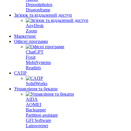
Depositphotos
Dragonframe
Зв'язок та віддалений доступ
AnyDesk
Zoom
Маркетинг
Офісні програми
ChatGPT
Foxit
MobiSystems
Readiris
САПР
SolidWorks
Управління та бекапи
AIDA
AOMEI
Backupper
Partition assistant
GFI Software
Lansweeper